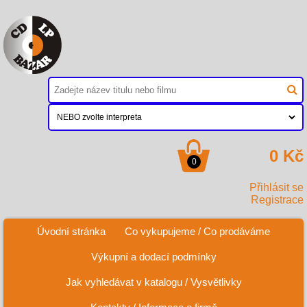
0 Kč
0
Přihlásit se
Registrace
Úvodní stránka
Co vykupujeme / Co prodáváme
Výkupní a dodací podmínky
Jak vyhledávat v katalogu / Vysvětlivky