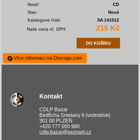
Nosič:
CD
Stav:
Nové
Katalogové číslo:
SA 141012
215 Kč
Naše cena vč. DPH:
DO KOŠÍKU
Více informací na Discogs.com
Kontakt
CDLP Bazar
Bedřicha Smetany 6 (vnitroblok)
301 00 PLZEŇ
+420 777 000 980
cdlp.bazar@seznam.cz