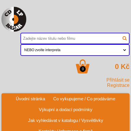
0 Kč
0
Přihlásit se
Registrace
Úvodní stránka
Co vykupujeme / Co prodáváme
Výkupní a dodací podmínky
Jak vyhledávat v katalogu / Vysvětlivky