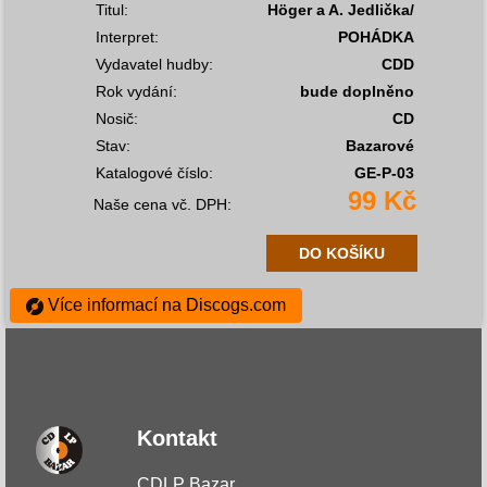
Titul:
Höger a A. Jedlička/
Interpret:
POHÁDKA
Vydavatel hudby:
CDD
Rok vydání:
bude doplněno
Nosič:
CD
Stav:
Bazarové
Katalogové číslo:
GE-P-03
99 Kč
Naše cena vč. DPH:
DO KOŠÍKU
Více informací na Discogs.com
Kontakt
CDLP Bazar