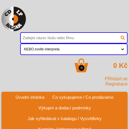
0 Kč
0
Přihlásit se
Registrace
Úvodní stránka
Co vykupujeme / Co prodáváme
Výkupní a dodací podmínky
Jak vyhledávat v katalogu / Vysvětlivky