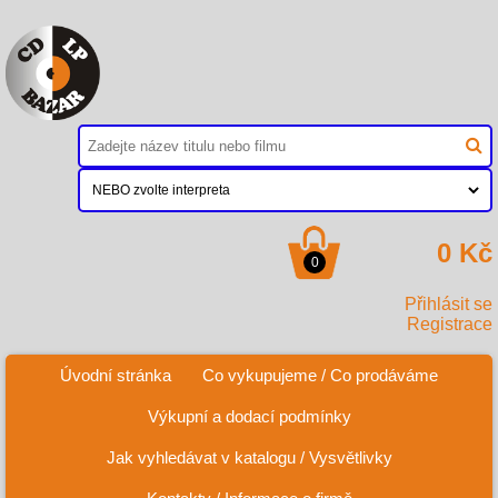
0 Kč
0
Přihlásit se
Registrace
Úvodní stránka
Co vykupujeme / Co prodáváme
Výkupní a dodací podmínky
Jak vyhledávat v katalogu / Vysvětlivky