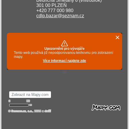
Bedřicha Smetany 6 (vnitroblok)
301 00 PLZEŇ
+420 777 000 980
cdlp.bazar@seznam.cz