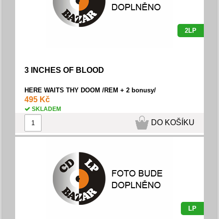
2LP
3 INCHES OF BLOOD
HERE WAITS THY DOOM /REM + 2 bonusy/
495 Kč
SKLADEM
DO KOŠÍKU
LP