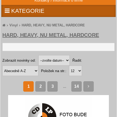
Kontakty / Informace o firmě
KATEGORIE
Vinyl
HARD, HEAVY, NU METAL, HARDCORE
HARD, HEAVY, NU METAL, HARDCORE
Zobrazit novinky od:
Řadit:
Položek na str.:
1
2
3
...
14