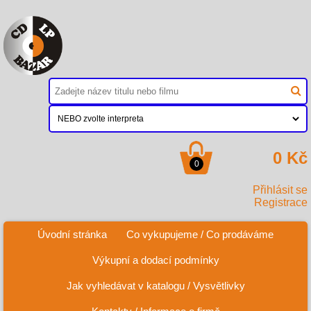
0 Kč
0
Přihlásit se
Registrace
Úvodní stránka
Co vykupujeme / Co prodáváme
Výkupní a dodací podmínky
Jak vyhledávat v katalogu / Vysvětlivky