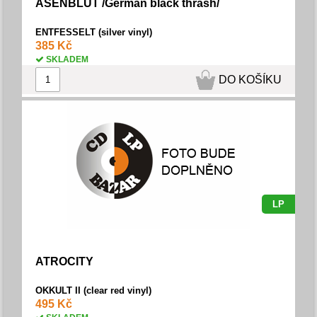
ASENBLUT /German black thrash/
ENTFESSELT (silver vinyl)
385 Kč
SKLADEM
DO KOŠÍKU
LP
ATROCITY
OKKULT II (clear red vinyl)
495 Kč