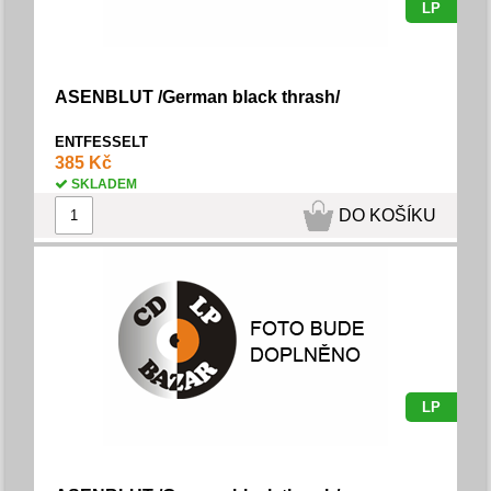
LP
ASENBLUT /German black thrash/
ENTFESSELT
385 Kč
SKLADEM
DO KOŠÍKU
LP