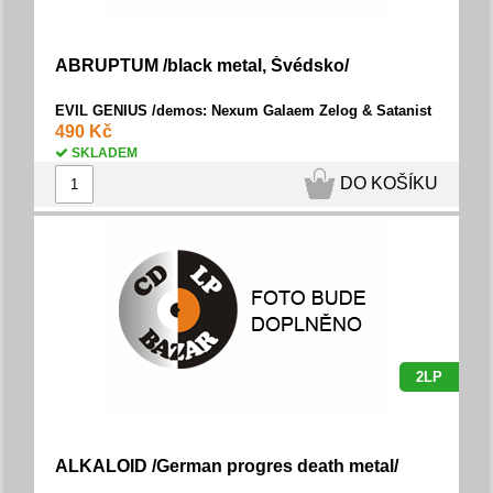
ABRUPTUM /black metal, Švédsko/
EVIL GENIUS /demos: Nexum Galaem Zelog & Satanist
Tunes + Evil EP/
490 Kč
SKLADEM
DO KOŠÍKU
2LP
ALKALOID /German progres death metal/