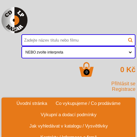
0 Kč
0
Přihlásit se
Registrace
Úvodní stránka
Co vykupujeme / Co prodáváme
Výkupní a dodací podmínky
Jak vyhledávat v katalogu / Vysvětlivky