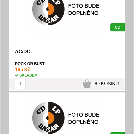
CD
AC/DC
ROCK OR BUST
195 Kč
SKLADEM
DO KOŠÍKU