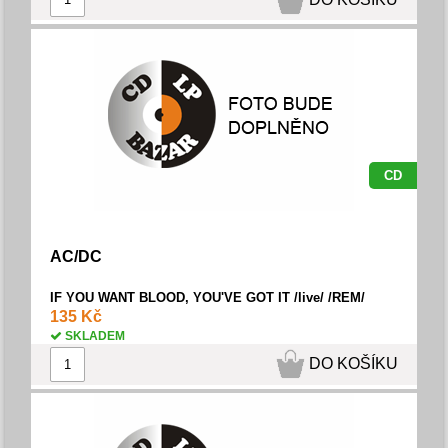
CD
AC/DC
IF YOU WANT BLOOD, YOU'VE GOT IT /live/ /REM/
135 Kč
SKLADEM
DO KOŠÍKU