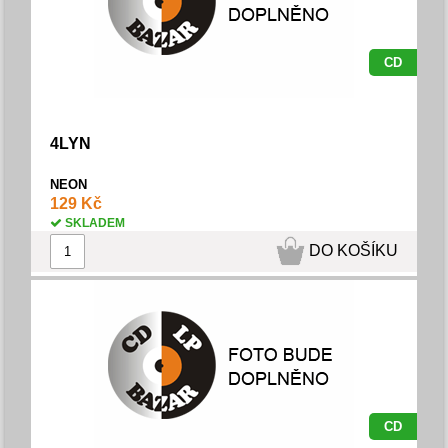
CD
4LYN
NEON
129 Kč
SKLADEM
DO KOŠÍKU
CD