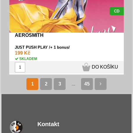
CD
AEROSMITH
JUST PUSH PLAY /+ 1 bonus/
199 Kč
SKLADEM
DO KOŠÍKU
1
2
3
...
45
Kontakt