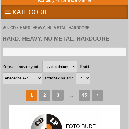
Kontakty / Informace o firmě
KATEGORIE
CD
HARD, HEAVY, NU METAL, HARDCORE
HARD, HEAVY, NU METAL, HARDCORE
Zobrazit novinky od:
Řadit:
Položek na str.:
1
2
3
...
45