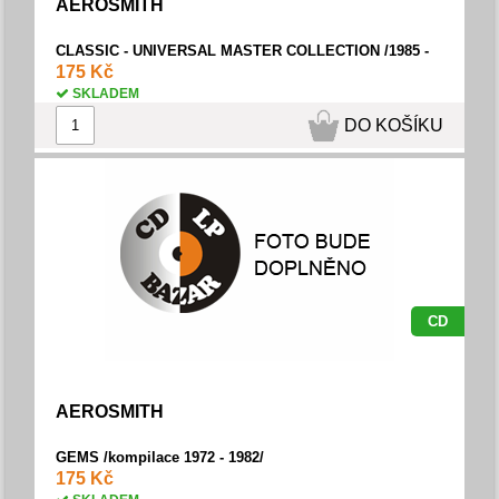
AEROSMITH
CLASSIC - UNIVERSAL MASTER COLLECTION /1985 -
1993/
175 Kč
SKLADEM
DO KOŠÍKU
CD
AEROSMITH
GEMS /kompilace 1972 - 1982/
175 Kč