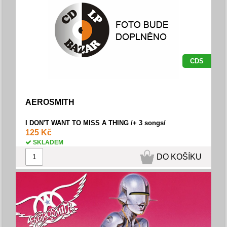
CDS
AEROSMITH
I DON'T WANT TO MISS A THING /+ 3 songs/
125 Kč
SKLADEM
DO KOŠÍKU