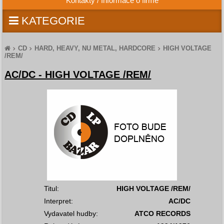
Kontakty / Informace o firmě
KATEGORIE
CD
HARD, HEAVY, NU METAL, HARDCORE
HIGH VOLTAGE
/REM/
AC/DC - HIGH VOLTAGE /REM/
Titul:
HIGH VOLTAGE /REM/
Interpret:
AC/DC
Vydavatel hudby:
ATCO RECORDS