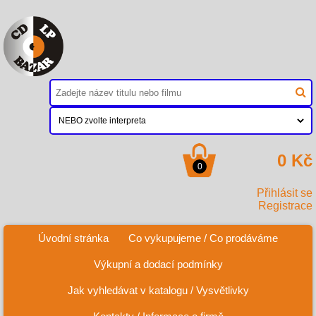
0 Kč
0
Přihlásit se
Registrace
Úvodní stránka
Co vykupujeme / Co prodáváme
Výkupní a dodací podmínky
Jak vyhledávat v katalogu / Vysvětlivky