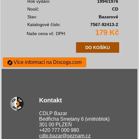
Rok vydání:
1994/1976
Nosič:
CD
Stav:
Bazarové
Katalogové číslo:
7567-92413-2
179 Kč
Naše cena vč. DPH:
DO KOŠÍKU
Více informací na Discogs.com
Kontakt
CDLP Bazar
Bedřicha Smetany 6 (vnitroblok)
301 00 PLZEŇ
+420 777 000 980
cdlp.bazar@seznam.cz