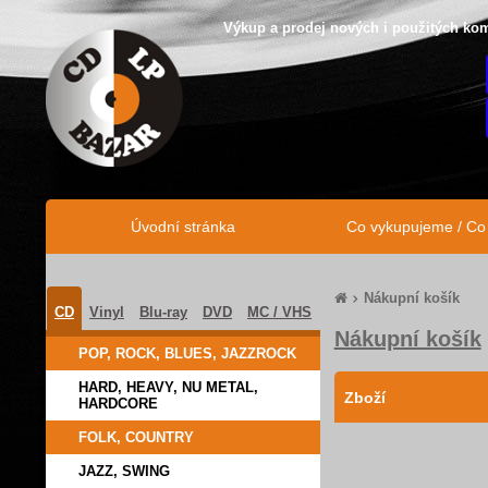
Výkup a prodej nových i použitých kom
Úvodní stránka
Co vykupujeme / C
Nákupní košík
CD
Vinyl
Blu-ray
DVD
MC / VHS
Nákupní košík
POP, ROCK, BLUES, JAZZROCK
HARD, HEAVY, NU METAL,
Zboží
HARDCORE
FOLK, COUNTRY
JAZZ, SWING