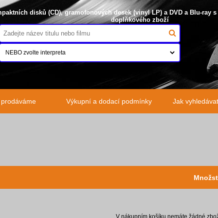
paktních disků (CD), gramofonových desek (vinyl LP) a DVD a Blu-ray s
doplňkového zboží
o prodáváme
Výkupní a dodací podmínky
Jak vyhledávat 
Množst
V nákupním košíku nemáte žádné zboží