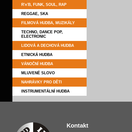
R'n'B, FUNK, SOUL, RAP
REGGAE, SKA
FILMOVÁ HUDBA, MUZIKÁLY
TECHNO, DANCE POP,
ELECTRONIC
LIDOVÁ A DECHOVÁ HUDBA
ETNICKÁ HUDBA
VÁNOČNÍ HUDBA
MLUVENÉ SLOVO
NAHRÁVKY PRO DĚTI
INSTRUMENTÁLNÍ HUDBA
Kontakt