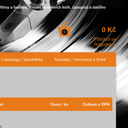
 filmy a hudbou. Prodej hudebních knih, časopisů a dalšího
0 Kč
0
Přihlásit se
Registrace
v katalogu / Vysvětlivky
Kontakty / Informace o firmě
ví
Cena / ks
Celkem s DPH
...