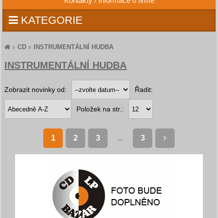
Kontakty / Informace o firmě
KATEGORIE
CD
INSTRUMENTÁLNÍ HUDBA
INSTRUMENTÁLNÍ HUDBA
Zobrazit novinky od:
Řadit:
Položek na str.:
1
2
3
...
3