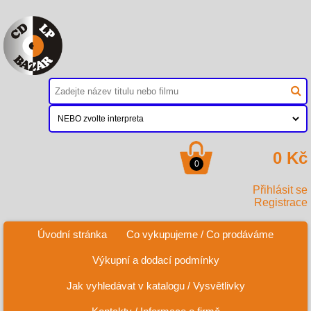
0 Kč
0
Přihlásit se
Registrace
Úvodní stránka
Co vykupujeme / Co prodáváme
Výkupní a dodací podmínky
Jak vyhledávat v katalogu / Vysvětlivky