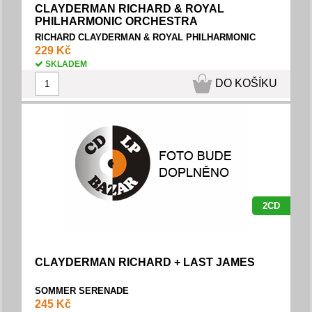
CLAYDERMAN RICHARD & ROYAL
PHILHARMONIC ORCHESTRA
RICHARD CLAYDERMAN & ROYAL PHILHARMONIC
ORCHESTRA /1985 - 1990/
229 Kč
SKLADEM
DO KOŠÍKU
2CD
CLAYDERMAN RICHARD + LAST JAMES
SOMMER SERENADE
245 Kč