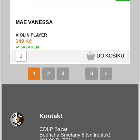
MAE VANESSA
VIOLIN PLAYER
149 Kč
SKLADEM
DO KOŠÍKU
1
2
3
...
3
Kontakt
CDLP Bazar
Bedřicha Smetany 6 (vnitroblok)