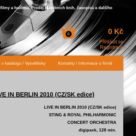
 filmy a hudbou. Prodej hudebních knih, časopisů a dalšího
0 Kč
0
Přihlásit se
Registrace
v katalogu / Vysvětlivky
Kontakty / Informace o firmě
IN BERLIN 2010 (CZ/SK edice)
LIVE IN BERLIN 2010 (CZ/SK edice)
STING & ROYAL PHILHARMONIC
CONCERT ORCHESTRA
digipack, 128 min.