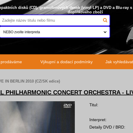
paktních disků (CD), gramofonových desek (vinyl LP) a DVD a Blu-ray s
doplňkového zboží
o prodáváme
Výkupní a dodací podmínky
Jak vyhledávat 
VE IN BERLIN 2010 (CZ/SK edice)
L PHILHARMONIC CONCERT ORCHESTRA - LIVE 
Titul:
Interpret:
Detaily DVD / BRD: