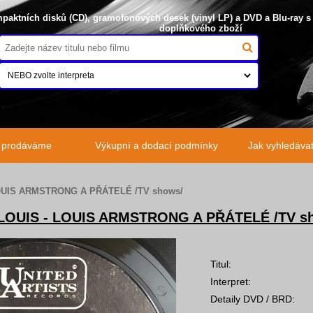
paktních disků (CD), gramofonových desek (vinyl LP) a DVD a Blu-ray s
doplňkového zboží
o prodáváme
Výkupní a dodací podmínky
Jak vyhledávat 
UIS ARMSTRONG A PŘÁTELÉ /TV shows/
OUIS - LOUIS ARMSTRONG A PŘÁTELÉ /TV s
Titul:
Interpret:
Detaily DVD / BRD: