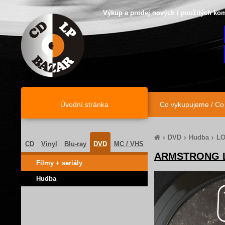
Výkup a prodej nových i použitých kom
Úvodní stránka
Úvodní stránka
Co vykupujeme / C
DVD
Hudba
LO
CD
Vinyl
Blu-ray
DVD
MC / VHS
ARMSTRONG L
Filmy + seriály
Hudba