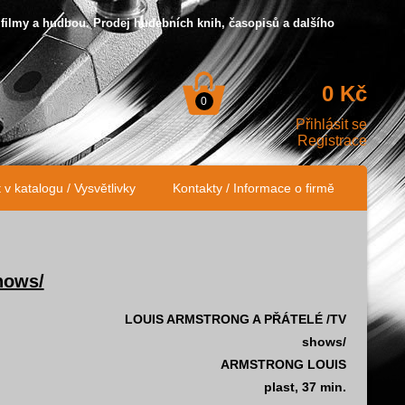
 filmy a hudbou. Prodej hudebních knih, časopisů a dalšího
0 Kč
0
Přihlásit se
Registrace
v katalogu / Vysvětlivky
Kontakty / Informace o firmě
hows/
LOUIS ARMSTRONG A PŘÁTELÉ /TV
shows/
ARMSTRONG LOUIS
plast, 37 min.