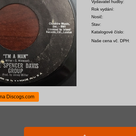
Vydavatel hudby:
Rok vydání:
Nosič:
Stav:
Katalogové číslo:
Naše cena vč. DPH:
 na Discogs.com