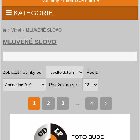
Kontakty / Informace o firmě
KATEGORIE
Vinyl
MLUVENÉ SLOVO
MLUVENÉ SLOVO
Zobrazit novinky od:
Řadit:
Položek na str.:
1
2
3
...
4