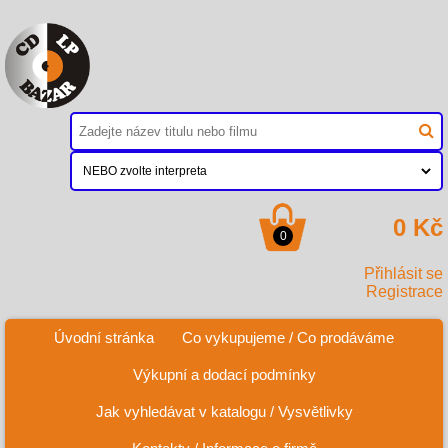
0 Kč
0
Přihlásit se
Registrace
Úvodní stránka
Co vykupujeme / Co prodáváme
Výkupní a dodací podmínky
Jak vyhledávat v katalogu / Vysvětlivky