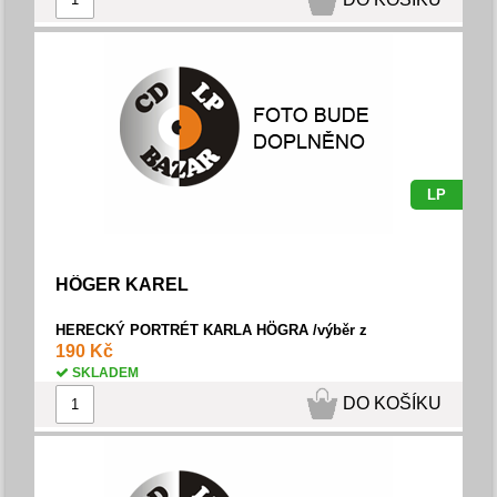
LP
HÖGER KAREL
HERECKÝ PORTRÉT KARLA HÖGRA /výběr z
divadelních her/
190 Kč
SKLADEM
DO KOŠÍKU