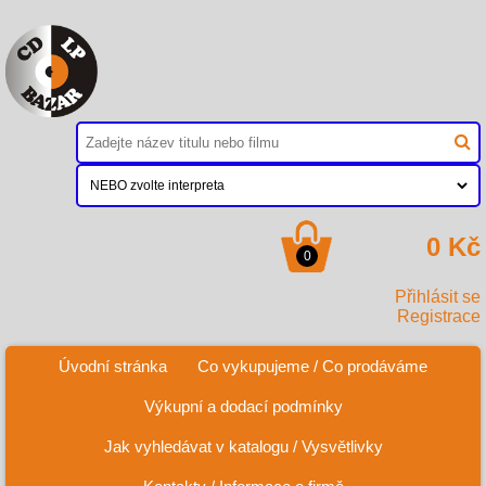
0 Kč
0
Přihlásit se
Registrace
Úvodní stránka
Co vykupujeme / Co prodáváme
Výkupní a dodací podmínky
Jak vyhledávat v katalogu / Vysvětlivky