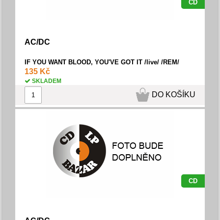
CD
AC/DC
IF YOU WANT BLOOD, YOU'VE GOT IT /live/ /REM/
135 Kč
SKLADEM
DO KOŠÍKU
CD