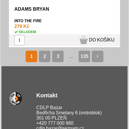
ADAMS BRYAN
INTO THE FIRE
279 Kč
SKLADEM
DO KOŠÍKU
1
2
3
...
135
Kontakt
CDLP Bazar
Bedřicha Smetany 6 (vnitroblok)
301 00 PLZEŇ
+420 777 000 980
cdlp.bazar@seznam.cz