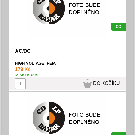
CD
AC/DC
HIGH VOLTAGE /REM/
179 Kč
SKLADEM
DO KOŠÍKU