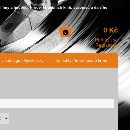
 filmy a hudbou. Prodej hudebních knih, časopisů a dalšího
0 Kč
0
Přihlásit se
Registrace
v katalogu / Vysvětlivky
Kontakty / Informace o firmě