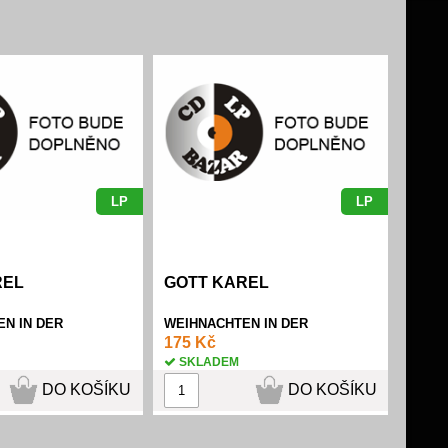
LP
LP
REL
GOTT KAREL
N IN DER
WEIHNACHTEN IN DER
STADT
GOLDENEN STADT
175 Kč
SKLADEM
DO KOŠÍKU
DO KOŠÍKU