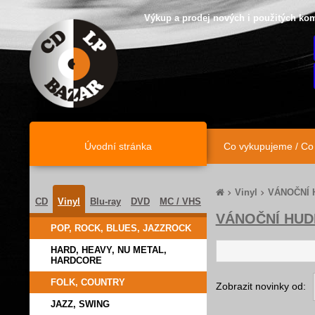
Výkup a prodej nových i použitých kom
Úvodní stránka
Úvodní stránka
Co vykupujeme / C
Vinyl
VÁNOČNÍ 
CD
Vinyl
Blu-ray
DVD
MC / VHS
VÁNOČNÍ HUD
POP, ROCK, BLUES, JAZZROCK
HARD, HEAVY, NU METAL,
HARDCORE
FOLK, COUNTRY
Zobrazit novinky od:
JAZZ, SWING