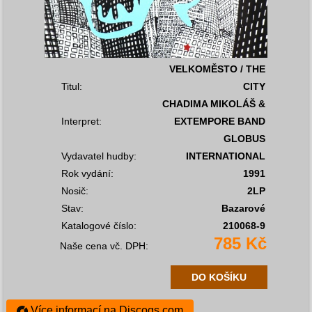
VELKOMĚSTO / THE
Titul:
CITY
CHADIMA MIKOLÁŠ &
Interpret:
EXTEMPORE BAND
GLOBUS
Vydavatel hudby:
INTERNATIONAL
Rok vydání:
1991
Nosič:
2LP
Stav:
Bazarové
Katalogové číslo:
210068-9
785 Kč
Naše cena vč. DPH:
DO KOŠÍKU
Více informací na Discogs.com