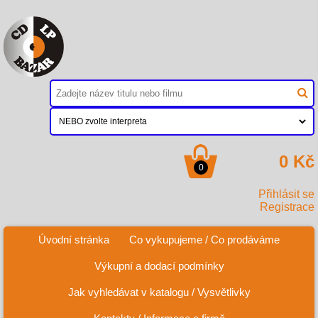
0 Kč
0
Přihlásit se
Registrace
Úvodní stránka
Co vykupujeme / Co prodáváme
Výkupní a dodací podmínky
Jak vyhledávat v katalogu / Vysvětlivky