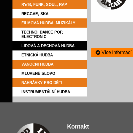
R'n'B, FUNK, SOUL, RAP
REGGAE, SKA
FILMOVÁ HUDBA, MUZIKÁLY
TECHNO, DANCE POP,
ELECTRONIC
LIDOVÁ A DECHOVÁ HUDBA
Více informací
ETNICKÁ HUDBA
VÁNOČNÍ HUDBA
MLUVENÉ SLOVO
NAHRÁVKY PRO DĚTI
INSTRUMENTÁLNÍ HUDBA
Kontakt