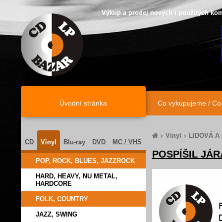
Výkup a prodej nových i použitých kom
Úvodní stránka
Úvodní stránka
Co vykupujeme / C
Vinyl
LIDOVÁ A
CD
Vinyl
Blu-ray
DVD
MC / VHS
POSPÍŠIL JÁR
POP, ROCK, BLUES, JAZZROCK
HARD, HEAVY, NU METAL,
HARDCORE
FOLK, COUNTRY
JAZZ, SWING