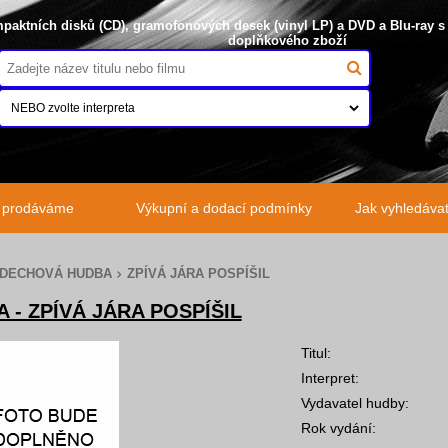
paktních disků (CD), gramofonových desek (vinyl LP) a DVD a Blu-ray s
doplňkového zboží
o prodáváme
Výkupní a dodací podmínky
Jak vyhledávat 
 DECHOVÁ HUDBA
ZPÍVÁ JÁRA POSPÍŠIL
A - ZPÍVÁ JÁRA POSPÍŠIL
Titul:
Interpret:
Vydavatel hudby:
Rok vydání: