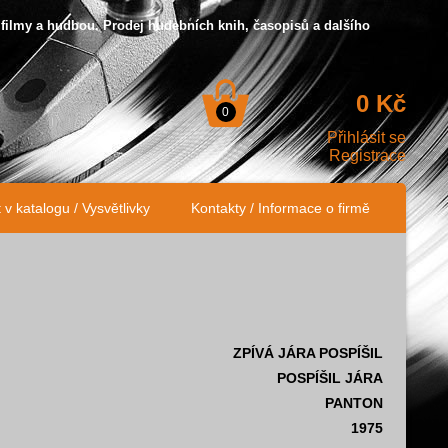
 filmy a hudbou. Prodej hudebních knih, časopisů a dalšího
0 Kč
0
Přihlásit se
Registrace
v katalogu / Vysvětlivky
Kontakty / Informace o firmě
ZPÍVÁ JÁRA POSPÍŠIL
POSPÍŠIL JÁRA
PANTON
1975