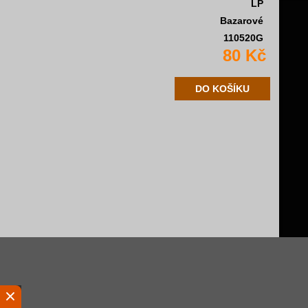
LP
Bazarové
110520G
80 Kč
DO KOŠÍKU