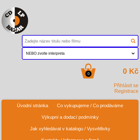
0 Kč
0
Přihlásit se
Registrace
Úvodní stránka
Co vykupujeme / Co prodáváme
Výkupní a dodací podmínky
Jak vyhledávat v katalogu / Vysvětlivky