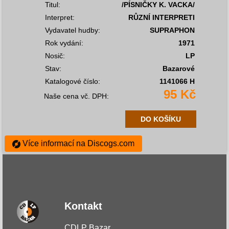
Titul:
/PÍSNIČKY K. VACKA/
Interpret:
RŮZNÍ INTERPRETI
Vydavatel hudby:
SUPRAPHON
Rok vydání:
1971
Nosič:
LP
Stav:
Bazarové
Katalogové číslo:
1141066 H
95 Kč
Naše cena vč. DPH:
DO KOŠÍKU
Více informací na Discogs.com
Kontakt
CDLP Bazar